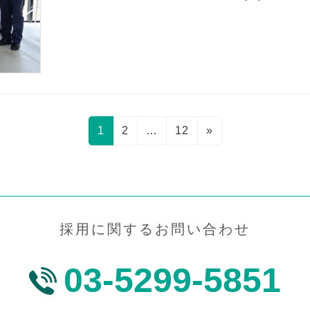
固
固
固
1
2
…
12
»
定
定
定
ペ
ペ
ペ
ー
ー
ー
ジ
ジ
ジ
採用に関するお問い合わせ
03-5299-5851