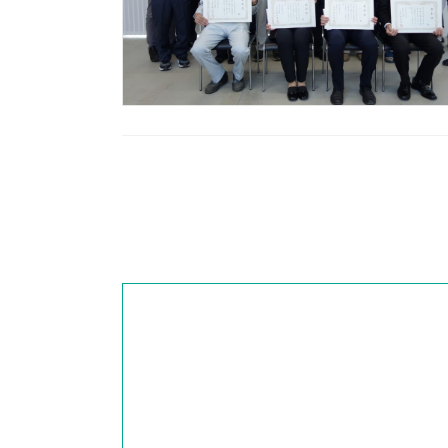
投
稿
の
ペ
ー
ジ
送