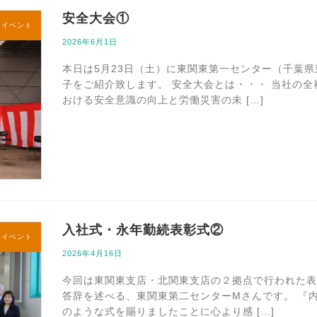
安全大会①
内イベント
2026年6月1日
本日は5月23日（土）に東関東第一センター（千葉
子をご紹介致します。 安全大会とは・・・ 当社の
おける安全意識の向上と労働災害の未 […]
入社式・永年勤続表彰式②
内イベント
2026年4月16日
今回は東関東支店・北関東支店の２拠点で行われた表
答辞を述べる、東関東第二センターMさんです。 『
のような式を賜りましたことに心より感 […]