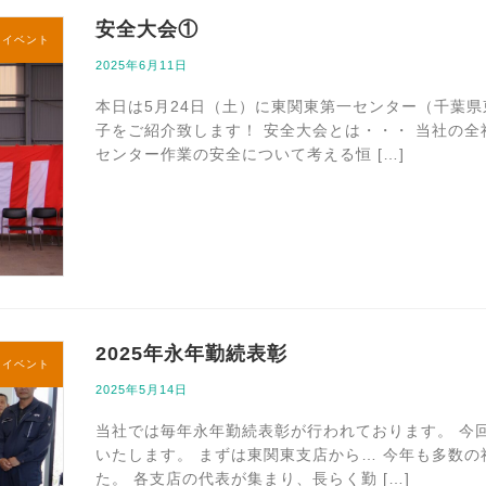
安全大会①
内イベント
2025年6月11日
本日は5月24日（土）に東関東第一センター（千葉
子をご紹介致します！ 安全大会とは・・・ 当社の
センター作業の安全について考える恒 […]
2025年永年勤続表彰
内イベント
2025年5月14日
当社では毎年永年勤続表彰が行われております。 今
いたします。 まずは東関東支店から… 今年も多数
た。 各支店の代表が集まり、長らく勤 […]