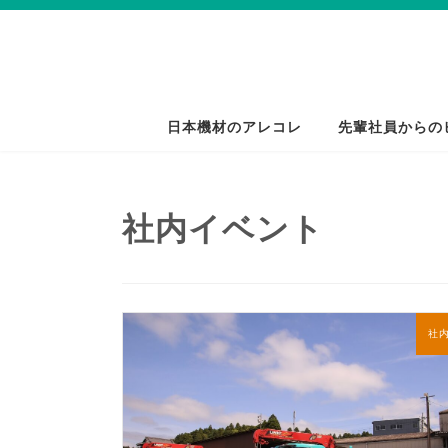
コ
ナ
ン
ビ
テ
ゲ
ン
ー
ツ
シ
日本機材のアレコレ
先輩社員からの
へ
ョ
ス
ン
キ
に
社内イベント
ッ
移
プ
動
社