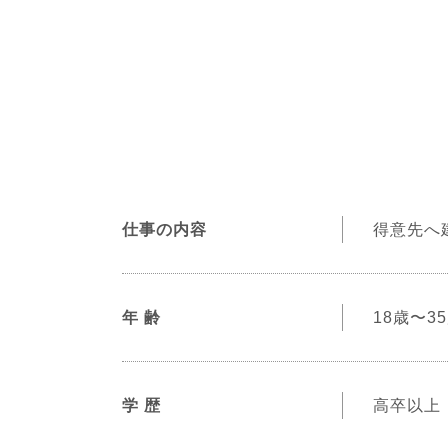
仕事の内容
得意先へ
年 齢
18歳〜
学 歴
高卒以上