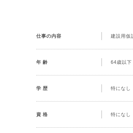
仕事の内容
建設用仮
年 齢
64歳以
学 歴
特になし
資 格
特になし