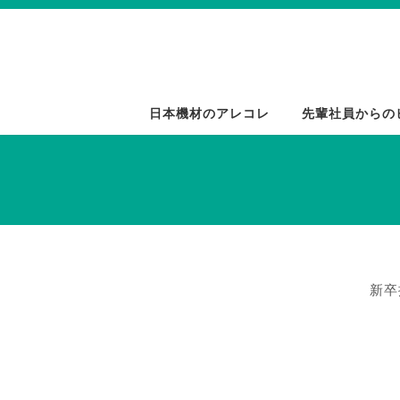
コ
ナ
ン
ビ
テ
ゲ
ン
ー
ツ
シ
日本機材のアレコレ
先輩社員からの
へ
ョ
ス
ン
キ
に
ッ
移
プ
動
新卒