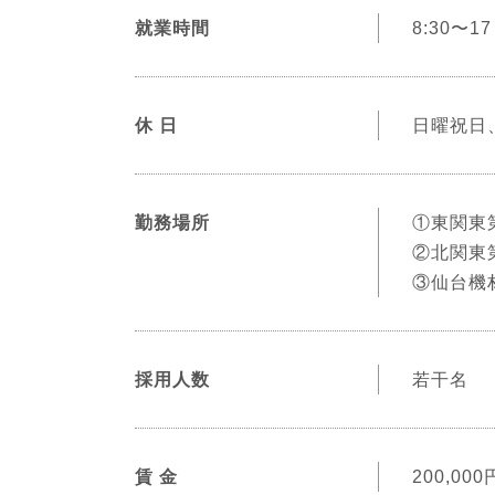
就業時間
8:30〜
休 日
日曜祝日
勤務場所
①東関東
②北関東
③仙台機
採用人数
若干名
賃 金
200,00