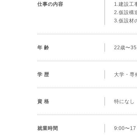
仕事の内容
1.建設
2.仮設
3.仮設
年 齢
22歳〜
学 歴
大学・専
資 格
特になし
就業時間
9:00〜