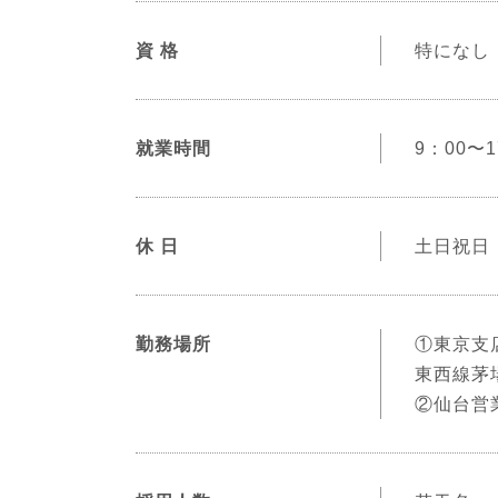
資 格
特になし
就業時間
9：00〜
休 日
土日祝日
勤務場所
①東京支店
東西線茅
②仙台営