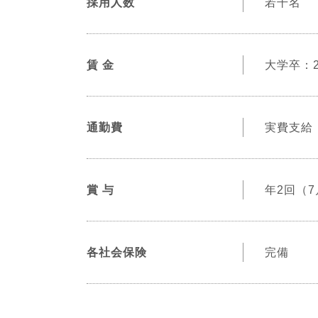
採用人数
若干名
賃 金
大学卒：2
通勤費
実費支給（
賞 与
年2回（7
各社会保険
完備