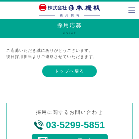
コ
ナ
ン
ビ
テ
ゲ
採用応募
ン
ー
ENTRY
ツ
シ
へ
ョ
ス
ン
ご応募いただき誠にありがとうございます。
後日採用担当よりご連絡させていただきます。
キ
に
ッ
移
トップへ戻る
プ
動
採用に関するお問い合わせ
03-5299-5851