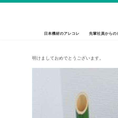
コ
ナ
ン
ビ
テ
ゲ
ン
ー
ツ
シ
日本機材のアレコレ
先輩社員からの
へ
ョ
ス
ン
キ
に
明けましておめでとうございます。
ッ
移
プ
動