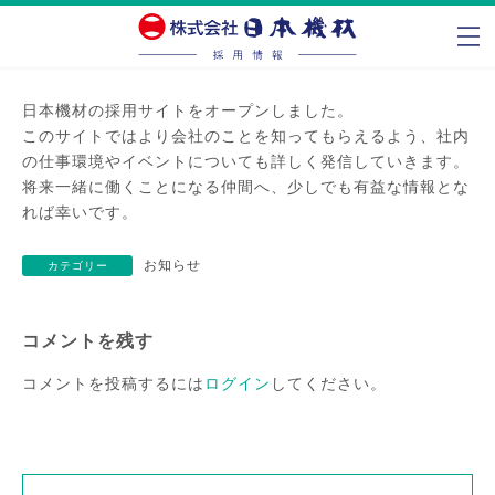
コ
ナ
ン
ビ
テ
ゲ
ン
ー
日本機材の採用サイトをオープンしました。
ツ
シ
このサイトではより会社のことを知ってもらえるよう、社内
へ
ョ
の仕事環境やイベントについても詳しく発信していきます。
ス
ン
将来一緒に働くことになる仲間へ、少しでも有益な情報とな
キ
に
れば幸いです。
ッ
移
プ
動
お知らせ
カテゴリー
コメントを残す
コメントを投稿するには
ログイン
してください。