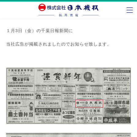
コ
ナ
ン
ビ
テ
ゲ
ン
ー
１月3日（金）の千葉日報新聞に
ツ
シ
へ
ョ
当社広告が掲載されましたのでお知らせ致します。
ス
ン
キ
に
ッ
移
プ
動